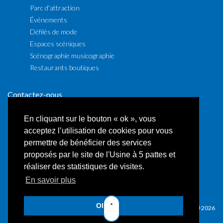
Parc d'attraction
Événements
Défilés de mode
Espaces scéniques
Scénographie musicographie
Restaurants boutiques
Contactez-nous
Rejoignez-nous
En cliquant sur le bouton « ok », vous
acceptez l’utilisation de cookies pour vous
permettre de bénéficier des services
proposés par le site de l'Usine à 5 pattes et
réaliser des statistiques de visites.
En savoir plus
Mentions légales
Intranet
OK !
© 2026 Usine à 5 pattes - SIRET: 85364611500016 - All rights reserved © 2026