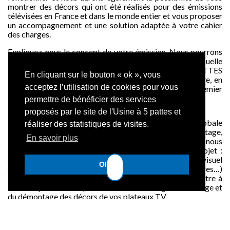
montrer des décors qui ont été réalisés pour des émissions
télévisées en France et dans le monde entier et vous proposer
un accompagnement et une solution adaptée à votre cahier
des charges.
Expliquez-nous le concept de votre émission. Nous pourrons
vous accompagner dans la mise en place de l’identité visuelle
de votre émission de télévision : grâce à L’USINE A 5 PATTES
En cliquant sur le bouton « ok », vous
™, votre plateau TV aura une ambiance bien particulière, en
acceptez l’utilisation de cookies pour vous
accord avec votre « signature », reconnaissable au premier
coup d’oeil.
permettre de bénéficier des services
proposés par le site de l'Usine à 5 pattes et
Si vous êtes à la recherche d’une prestation globale
réaliser des statistiques de visites.
(conception, fabrication, éclairage, vidéo, montage,
En savoir plus
démontage et stockage des décors de plateau TV), nous
pourrons vous accompagner tout au long de votre projet :
notre équipe n’est pas seulement composée de visuel
OK !
merchandiser et d’artisans (menuisiers, tapissiers, peintres…)
designers et constructeurs. En effet, nous pourrons mettre à
votre disposition des professionnels en charge du montage et
du démontage des décors de vos plateaux TV.
Il est essentiel de confier le montage et le démontage des
décors à des professionnels : vous aurez l’assurance que vos