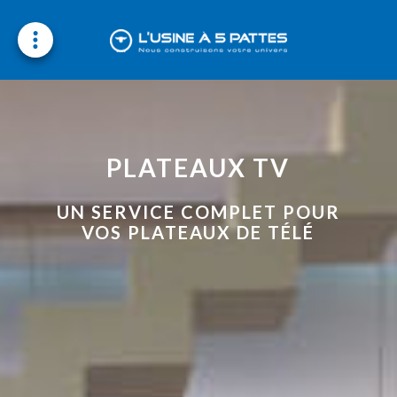
Nos métiers
Nos domaines d’intervention
PLATEAUX TV
Contactez-nous
Rejoignez-nous
UN SERVICE COMPLET POUR
VOS PLATEAUX DE TÉLÉ