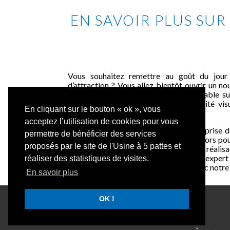
EN SAVOIR PLUS SUR 
Vous souhaitez remettre au goût du jour
d’attraction ? Vous allez bientôt ouvrir un no
êtes à la recherche d’une entreprise fiable s
reposer pour la conception de l’identité vis
En cliquant sur le bouton « ok », vous
zones communes ?
acceptez l’utilisation de cookies pour vous
L’USINE A 5 PATTES ™ est une entreprise d
permettre de bénéficier des services
large expertise dans la création de décors po
proposés par le site de l'Usine à 5 pattes et
Si vous voulez en savoir plus sur nos réalis
bénéficier de l’accompagnement d’un expert 
réaliser des statistiques de visites.
recommandons de prendre contact avec notre s
En savoir plus
OK !