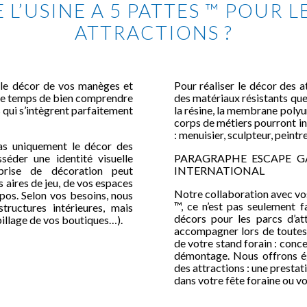
 L’USINE A 5 PATTES ™ POUR 
ATTRACTIONS ?
le décor de vos manèges et
Pour réaliser le décor des a
 le temps de bien comprendre
des matériaux résistants que
 qui s’intègrent parfaitement
la résine, la membrane poly
corps de métiers pourront int
: menuisier, sculpteur, peintr
s uniquement le décor des
sséder une identité visuelle
PARAGRAPHE ESCAPE GA
prise de décoration peut
INTERNATIONAL
aires de jeu, de vos espaces
Notre collaboration avec vo
pos. Selon vos besoins, nous
™, ce n’est pas seulement f
tructures intérieures, mais
décors pour les parcs d’at
billage de vos boutiques…).
accompagner lors de toutes l
de votre stand forain : conc
démontage. Nous offrons ég
des attractions : une prestati
dans votre fête foraine ou vot