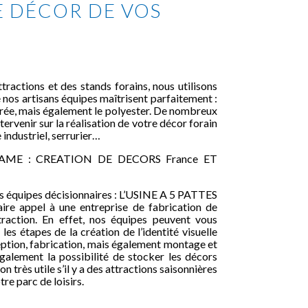
LE DÉCOR DE VOS
ttractions et des stands forains, nous utilisons
 nos artisans équipes maîtrisent parfaitement :
urée, mais également le polyester. De nombreux
ervenir sur la réalisation de votre décor forain
e industriel, serrurier…
ME : CREATION DE DECORS France ET
s équipes décisionnaires : L’USINE A 5 PATTES
aire appel à une entreprise de fabrication de
traction. En effet, nos équipes peuvent vous
es étapes de la création de l’identité visuelle
eption, fabrication, mais également montage et
alement la possibilité de stocker les décors
on très utile s’il y a des attractions saisonnières
re parc de loisirs.